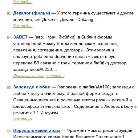
Википедия
Декалог (фильм)
— У этого термина существуют и другие
53
значения, см. Декалог. Декалог Dekalog …
Википедия
ЗАВЕТ
— [евр. , греч. διαθήκη], в Библии формы
54
установлений между Богом и человеком: заповеди,
повеления, соглашения, договоры. Этимология и
словоупотребление Значение слова «завет» в рус.
переводе ВЗ связано с греч. термином διαθήκη договор,
завещание,&#8230; …
Православная энциклопедия
Заповеди любви
— (заповеди о любви)&#160; заповеди о
55
любви к Богу и ближнему. В разной форме входят в
Священные писания и основные тексты разных религий и
философско этических школ. Содержание 1 Любовь к Богу в
религиях 1.1 Индуизм …
Википедия
Иерусалимский храм
— Фрагмент макета реконструкции
56
Иерусалимского храма Ирода Великого Содержание 1