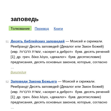
заповедь
Толкование
Перевод
Книги
Десять библейских заповедей
— Моисей и скрижали.
51
Рембрандт Десять заповедей (Декалог или Закон Божий)
(ивр. עשרת הדברות‎, «асерет а диброт» букв. десять речений
[1]; др. греч. δέκα λόγοι, «декалог» букв. десятисловие)
предписания, десять основных законов, которые, согласно
…
Википедия
Заповеди Закона Божьего
— Моисей и скрижали.
52
Рембрандт Десять заповедей (Декалог или Закон Божий)
(ивр. עשרת הדברות‎, «асерет а диброт» букв. десять речений
[1]; др. греч. δέκα λόγοι, «декалог» букв. десятисловие)
предписания, десять основных законов, которые, согласно
…