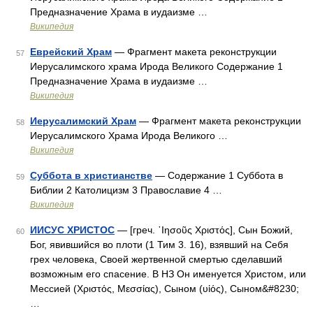
Предназначение Храма в иудаизме …
Википедия
Еврейский Храм
— Фрагмент макета реконструкции
57
Иерусалимского храма Ирода Великого Содержание 1
Предназначение Храма в иудаизме …
Википедия
Иерусалимский Храм
— Фрагмент макета реконструкции
58
Иерусалимского Храма Ирода Великого …
Википедия
Суббота в христианстве
— Содержание 1 Cуббота в
59
Библии 2 Католицизм 3 Православие 4 …
Википедия
ИИСУС ХРИСТОС
— [греч. ᾿Ιησοῦς Χριστός], Сын Божий,
60
Бог, явившийся во плоти (1 Тим 3. 16), взявший на Себя
грех человека, Своей жертвенной смертью сделавший
возможным его спасение. В НЗ Он именуется Христом, или
Мессией (Χριστός, Μεσσίας), Сыном (υἱός), Сыном&#8230;
…